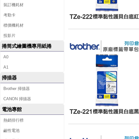
裝訂機耗材
考勤卡
標價機耗材
投影片
捲筒式繪圖機專用紙捲
A0
A1
掃描器
Brother 掃描器
CANON 掃描器
電池專館
熱銷排行榜
鹼性電池