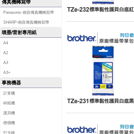
傳真機轉寫帶
Panasonic-相容傳真機轉寫帶
SHARP-相容傳真機轉寫帶
噴墨/雷射專用紙
A4
A2
A3
A3+
事務機器
計算機
碎紙機
護貝機
標價機
打卡鐘