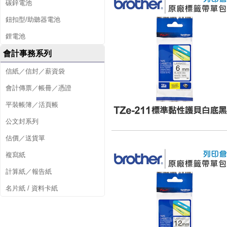
碳鋅電池
鈕扣型/助聽器電池
鋰電池
會計事務系列
信紙／信封／薪資袋
會計傳票／帳冊／憑證
平裝帳簿／活頁帳
公文封系列
估價／送貨單
複寫紙
計算紙／報告紙
名片紙 / 資料卡紙