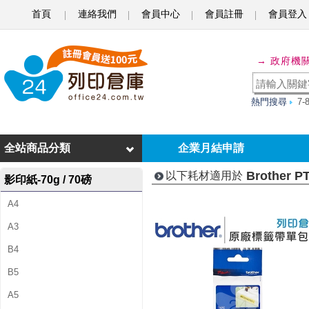
首頁
連絡我們
會員中心
會員註冊
會員登入
B
r
→ 政府機
o
t
熱門搜尋
7
h
e
全站商品分類
企業月結申請
r
Brother P
以下耗材適用於
影印紙-70g / 70磅
P
A4
T
A3
-
B4
E
B5
1
A5
0