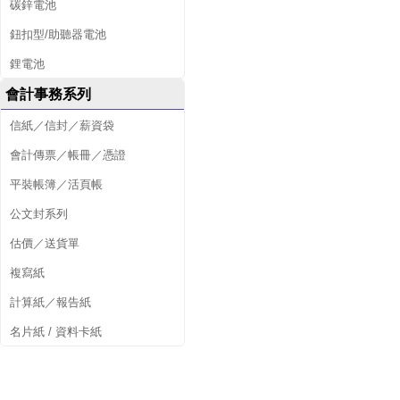
碳鋅電池
鈕扣型/助聽器電池
鋰電池
會計事務系列
信紙／信封／薪資袋
會計傳票／帳冊／憑證
平裝帳簿／活頁帳
公文封系列
估價／送貨單
複寫紙
計算紙／報告紙
名片紙 / 資料卡紙