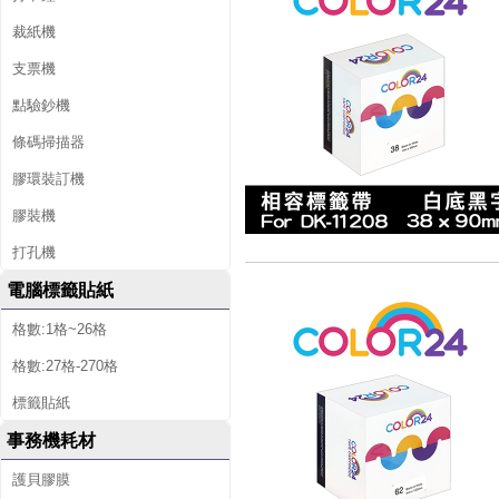
裁紙機
支票機
點驗鈔機
條碼掃描器
膠環裝訂機
膠裝機
打孔機
電腦標籤貼紙
格數:1格~26格
格數:27格-270格
標籤貼紙
事務機耗材
護貝膠膜