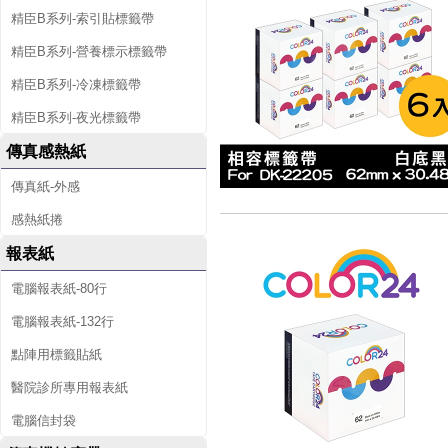
精臣B系列-索引貼標籤帶
精臣B系列-營養標示標籤帶
精臣B系列-冷凍標籤帶
精臣B系列-夜光標籤帶
傳真感熱紙
傳真紙-外感
感熱紙捲
報表紙
電腦報表紙-80行
電腦報表紙-132行
點陣用標籤貼紙
醫院診所專用報表紙
電腦信封袋