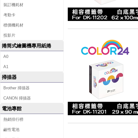
裝訂機耗材
考勤卡
標價機耗材
投影片
捲筒式繪圖機專用紙捲
A0
A1
掃描器
Brother 掃描器
CANON 掃描器
電池專館
熱銷排行榜
鹼性電池