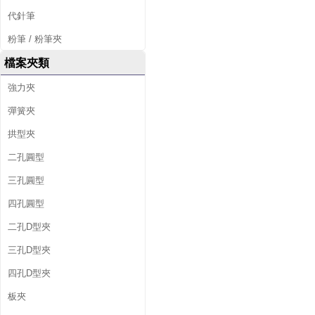
代針筆
粉筆 / 粉筆夾
檔案夾類
強力夾
彈簧夾
拱型夾
二孔圓型
三孔圓型
四孔圓型
二孔D型夾
三孔D型夾
四孔D型夾
板夾