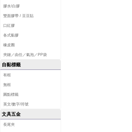
膠水/白膠
雙面膠帶 / 豆豆貼
口紅膠
各式黏膠
橡皮圈
夾鏈／由任／氣泡／PP袋
自黏標籤
有框
無框
圓點標籤
英文/數字/符號
文具五金
長尾夾