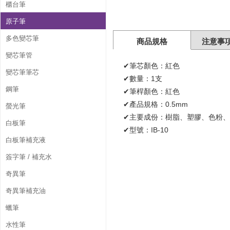
櫃台筆
原子筆
多色變芯筆
商品規格
注意事
變芯筆管
✔筆芯顏色：紅色
變芯筆筆芯
✔數量：1支
鋼筆
✔筆桿顏色：紅色
✔產品規格：0.5mm
螢光筆
✔主要成份：樹脂、塑膠、色粉
白板筆
✔型號：IB-10
白板筆補充液
簽字筆 / 補充水
奇異筆
奇異筆補充油
蠟筆
水性筆