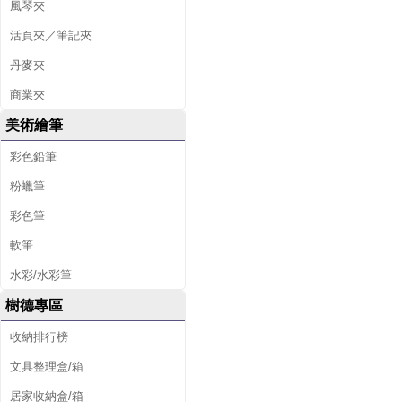
風琴夾
活頁夾／筆記夾
丹麥夾
商業夾
美術繪筆
彩色鉛筆
粉蠟筆
彩色筆
軟筆
水彩/水彩筆
樹德專區
收納排行榜
文具整理盒/箱
居家收納盒/箱