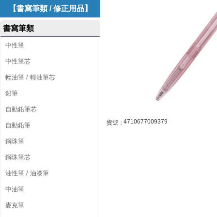
紅
【書寫筆類 / 修正用品】
芯
書寫筆類
0
中性筆
.
中性筆芯
5
輕油筆 / 輕油筆芯
自
鉛筆
動
自動鉛筆芯
4710677009379
貨號：
自動鉛筆
原
鋼珠筆
子
鋼珠筆芯
筆
油性筆 / 油漆筆
1
中油筆
支
麥克筆