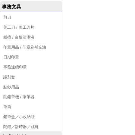
事務文具
剪刀
美工刀 / 美工刀片
板擦 / 白板清潔液
印章用品 / 印章刷補充油
日期印章
事務連續印章
識別套
點鈔用品
削鉛筆機 / 削筆器
筆筒
鉛筆盒／小收納袋
鬧鐘／計時器／跳繩