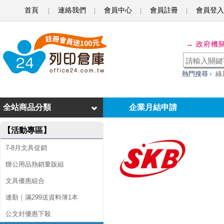
首頁
連絡我們
會員中心
會員註冊
會員登入
S
K
→ 政府機
B
熱門搜尋
綠
文
明
全站商品分類
企業月結申請
I
B
【活動專區】
-
7-8月文具促銷
1
辦公用品熱銷量販組
0
文具優惠組合
紅
連勤｜滿299送資料簿1本
桿
公文封優惠下殺