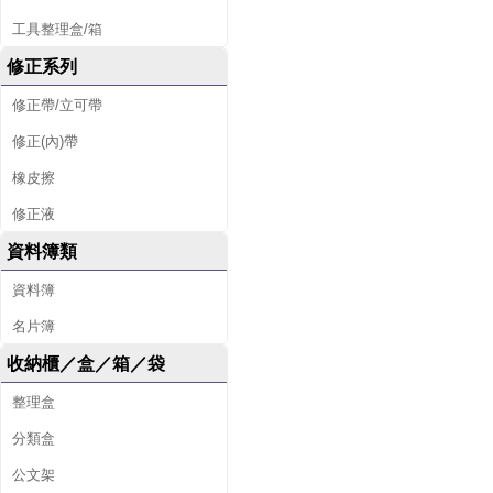
工具整理盒/箱
修正系列
修正帶/立可帶
修正(內)帶
橡皮擦
修正液
資料簿類
資料簿
名片簿
收納櫃／盒／箱／袋
整理盒
分類盒
公文架