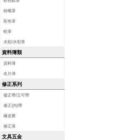
彩色鉛筆
粉蠟筆
彩色筆
軟筆
水彩/水彩筆
資料簿類
資料簿
名片簿
修正系列
修正帶/立可帶
修正(內)帶
橡皮擦
修正液
文具五金