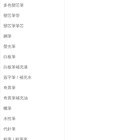
多色變芯筆
變芯筆管
變芯筆筆芯
鋼筆
螢光筆
白板筆
白板筆補充液
簽字筆 / 補充水
奇異筆
奇異筆補充油
蠟筆
水性筆
代針筆
粉筆 / 粉筆夾