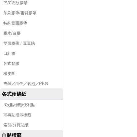
PVC布紋膠帶
印刷膠帶/書背膠帶
特殊雙面膠帶
膠水/白膠
雙面膠帶 / 豆豆貼
口紅膠
各式黏膠
橡皮圈
夾鏈／由任／氣泡／PP袋
各式便條紙
N次貼標籤/便利貼
可再貼指示標籤
索引/分頁貼紙
自黏標籤