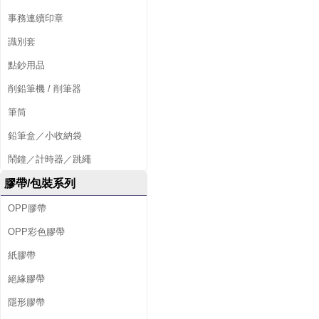
事務連續印章
識別套
點鈔用品
削鉛筆機 / 削筆器
筆筒
鉛筆盒／小收納袋
鬧鐘／計時器／跳繩
膠帶/包裝系列
OPP膠帶
OPP彩色膠帶
紙膠帶
絕緣膠帶
隱形膠帶