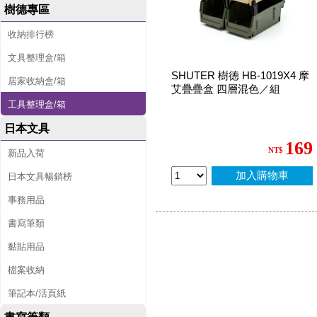
樹德專區
收納排行榜
文具整理盒/箱
SHUTER 樹德 HB-1019X4 摩
居家收納盒/箱
艾疊疊盒 四層混色／組
工具整理盒/箱
日本文具
169
NT$
新品入荷
加入購物車
日本文具暢銷榜
事務用品
書寫筆類
黏貼用品
檔案收納
筆記本/活頁紙