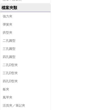
檔案夾類
強力夾
彈簧夾
拱型夾
二孔圓型
三孔圓型
四孔圓型
二孔D型夾
三孔D型夾
四孔D型夾
板夾
風琴夾
活頁夾／筆記夾