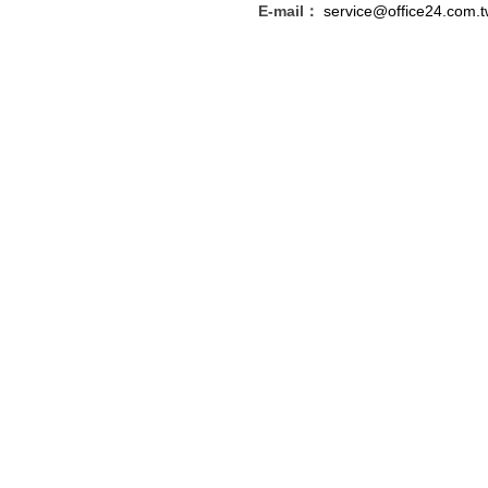
E-mail：
service@office24.com.