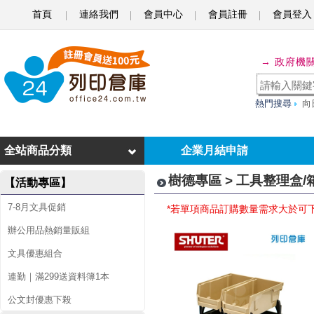
首頁
連絡我們
會員中心
會員註冊
會員登入
工
→ 政府機
具
整
熱門搜尋
向
理
盒
全站商品分類
企業月結申請
/
樹德專區 > 工具整理盒/
【活動專區】
箱
7-8月文具促銷
*若單項商品訂購數量需求大於可
辦公用品熱銷量販組
文具優惠組合
連勤｜滿299送資料簿1本
公文封優惠下殺