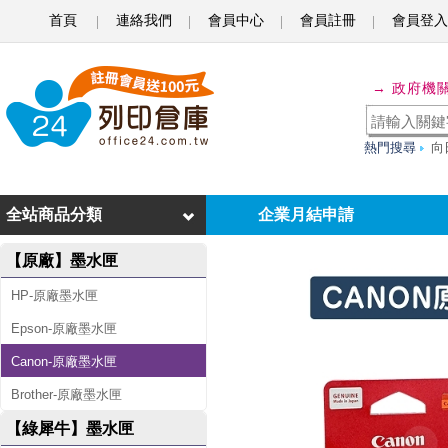
首頁
連絡我們
會員中心
會員註冊
會員登入
C
A
→ 政府機
N
O
熱門搜尋
向
N
C
全站商品分類
企業月結申請
L
【原廠】墨水匣
-
HP-原廠墨水匣
7
Epson-原廠墨水匣
4
Canon-原廠墨水匣
1
Brother-原廠墨水匣
/
【綠犀牛】墨水匣
C