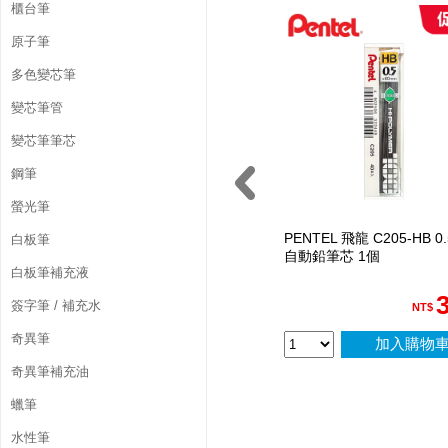
鉛
櫃台筆
原子筆
筆
多色變芯筆
1
變芯筆管
2
變芯筆筆芯
入
鋼筆
/
螢光筆
盒
PENTEL 飛龍 C205-HB 0.
白板筆
自動鉛筆芯 1個
白板筆補充液
簽字筆 / 補充水
NT$
奇異筆
加入購物
奇異筆補充油
蠟筆
水性筆