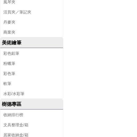
風琴夾
活頁夾／筆記夾
丹麥夾
商業夾
美術繪筆
彩色鉛筆
粉蠟筆
彩色筆
軟筆
水彩/水彩筆
樹德專區
收納排行榜
文具整理盒/箱
居家收納盒/箱