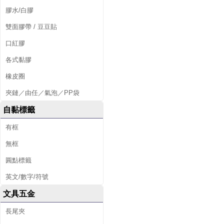
膠水/白膠
雙面膠帶 / 豆豆貼
口紅膠
各式黏膠
橡皮圈
夾鏈／由任／氣泡／PP袋
自黏標籤
有框
無框
圓點標籤
英文/數字/符號
文具五金
長尾夾