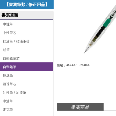
5
【書寫筆類 / 修正用品】
T
書寫筆類
-
中性筆
D
中性筆芯
綠
輕油筆 / 輕油筆芯
桿
鉛筆
0
自動鉛筆芯
.
3474371050044
貨號：
自動鉛筆
5
鋼珠筆
側
鋼珠筆芯
壓
油性筆 / 油漆筆
自
中油筆
相關商品
動
麥克筆