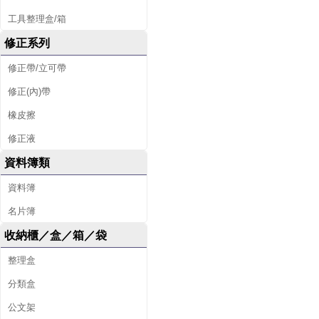
工具整理盒/箱
修正系列
修正帶/立可帶
修正(內)帶
橡皮擦
修正液
資料簿類
資料簿
名片簿
收納櫃／盒／箱／袋
整理盒
分類盒
公文架