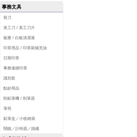
事務文具
剪刀
美工刀 / 美工刀片
板擦 / 白板清潔液
印章用品 / 印章刷補充油
日期印章
事務連續印章
識別套
點鈔用品
削鉛筆機 / 削筆器
筆筒
鉛筆盒／小收納袋
鬧鐘／計時器／跳繩