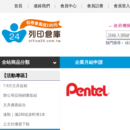
首頁
連絡我們
會員中心
會員註冊
會員登入
P
E
→ 政府機
N
T
熱門搜尋
綠
E
L
全站商品分類
企業月結申請
飛
【活動專區】
龍
7-8月文具促銷
P
辦公用品熱銷量販組
D
文具優惠組合
1
連勤｜滿299送資料簿1本
0
公文封優惠下殺