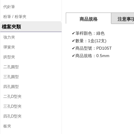
代針筆
粉筆 / 粉筆夾
商品規格
注意事
檔案夾類
✔筆桿顏色：綠色
強力夾
✔數量：1盒(12支)
彈簧夾
✔商品型號：PD105T
✔商品規格：0.5mm
拱型夾
二孔圓型
三孔圓型
四孔圓型
二孔D型夾
三孔D型夾
四孔D型夾
板夾