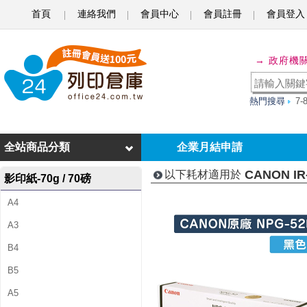
首頁
連絡我們
會員中心
會員註冊
會員登入
C
A
→ 政府機
N
O
熱門搜尋
7
N
I
全站商品分類
企業月結申請
R
CANON IR
以下耗材適用於
影印紙-70g / 70磅
-
A4
A
A3
D
B4
V
B5
2
A5
0