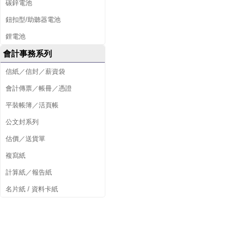
碳鋅電池
鈕扣型/助聽器電池
鋰電池
會計事務系列
信紙／信封／薪資袋
會計傳票／帳冊／憑證
平裝帳簿／活頁帳
公文封系列
估價／送貨單
複寫紙
計算紙／報告紙
名片紙 / 資料卡紙