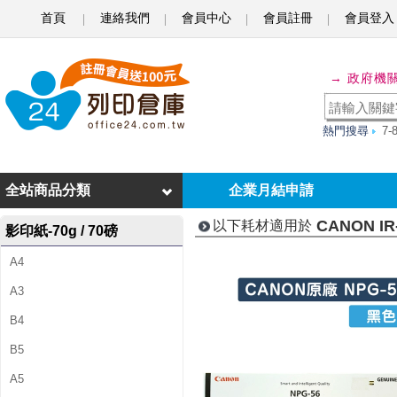
首頁
連絡我們
會員中心
會員註冊
會員登入
C
A
→ 政府機
N
O
熱門搜尋
7
N
I
全站商品分類
企業月結申請
R
CANON IR
以下耗材適用於
影印紙-70g / 70磅
-
A4
A
A3
D
B4
V
B5
4
A5
0