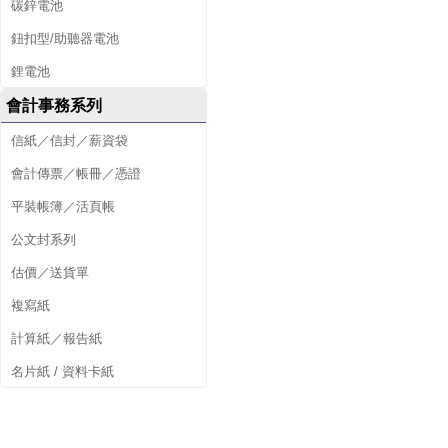
碳鋅電池
鈕扣型/助聽器電池
鋰電池
會計事務系列
信紙／信封／薪資袋
會計傳票／帳冊／憑證
平裝帳簿／活頁帳
公文封系列
估價／送貨單
複寫紙
計算紙／報告紙
名片紙 / 資料卡紙