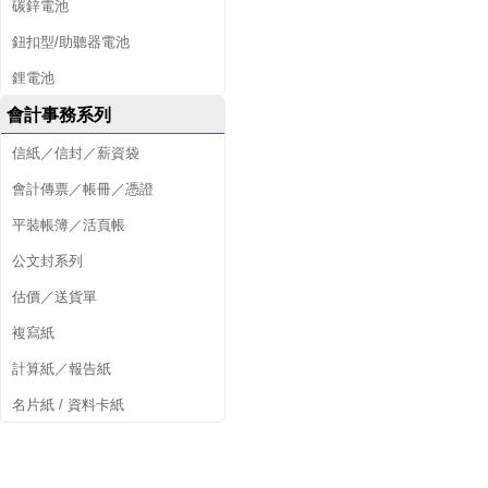
碳鋅電池
鈕扣型/助聽器電池
鋰電池
會計事務系列
信紙／信封／薪資袋
會計傳票／帳冊／憑證
平裝帳簿／活頁帳
公文封系列
估價／送貨單
複寫紙
計算紙／報告紙
名片紙 / 資料卡紙