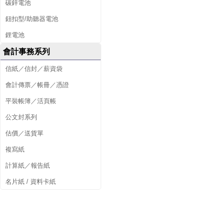
碳鋅電池
鈕扣型/助聽器電池
鋰電池
會計事務系列
信紙／信封／薪資袋
會計傳票／帳冊／憑證
平裝帳簿／活頁帳
公文封系列
估價／送貨單
複寫紙
計算紙／報告紙
名片紙 / 資料卡紙