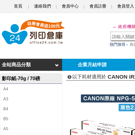
首頁
連絡我們
會員中心
會員註冊
會員登入
C
A
→ 政府機
N
O
熱門搜尋
向
N
i
全站商品分類
企業月結申請
R
CANON iR
以下耗材適用於
影印紙-70g / 70磅
2
A4
2
A3
0
B4
2
B5
D
A5
N