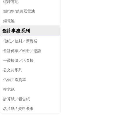
碳鋅電池
鈕扣型/助聽器電池
鋰電池
會計事務系列
信紙／信封／薪資袋
會計傳票／帳冊／憑證
平裝帳簿／活頁帳
公文封系列
估價／送貨單
複寫紙
計算紙／報告紙
名片紙 / 資料卡紙