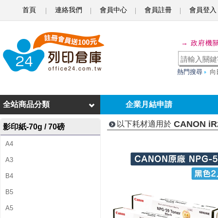
首頁
連絡我們
會員中心
會員註冊
會員登入
C
A
→ 政府機
N
O
熱門搜尋
向
N
i
全站商品分類
企業月結申請
R
CANON iR
以下耗材適用於
影印紙-70g / 70磅
2
A4
2
A3
0
B4
4
B5
A
A5
D