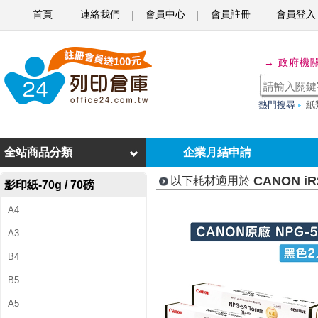
首頁
連絡我們
會員中心
會員註冊
會員登入
C
A
→ 政府機
N
O
熱門搜尋
紙
N
i
全站商品分類
企業月結申請
R
CANON iR
以下耗材適用於
影印紙-70g / 70磅
2
A4
2
A3
0
B4
4
B5
L
A5