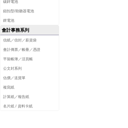
碳鋅電池
鈕扣型/助聽器電池
鋰電池
會計事務系列
信紙／信封／薪資袋
會計傳票／帳冊／憑證
平裝帳簿／活頁帳
公文封系列
估價／送貨單
複寫紙
計算紙／報告紙
名片紙 / 資料卡紙