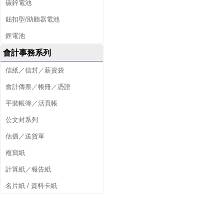
碳鋅電池
鈕扣型/助聽器電池
鋰電池
會計事務系列
信紙／信封／薪資袋
會計傳票／帳冊／憑證
平裝帳簿／活頁帳
公文封系列
估價／送貨單
複寫紙
計算紙／報告紙
名片紙 / 資料卡紙