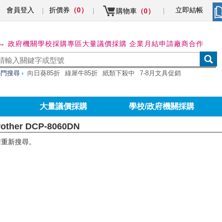
會員登入
折價券
立即結帳
（0）
購物車
（0）
→ 政府機關學校採購專區
大量議價採購 企業月結申請
廠商合作
熱門搜尋
向日葵85折
綠犀牛85折
紙類下殺中
7-8月文具促銷
大量議價採購
學校/政府機關採購
rother DCP-8060DN
請重新搜尋。