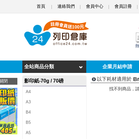
首頁
連絡我們
會員中心
會員註冊
B
r
o
t
h
e
全站商品分類
企業月結申請
r
B
以下耗材適用於
影印紙-70g / 70磅
關閉
D
找不到商品，
A4
C
A3
P
B4
-
B5
8
A5
0