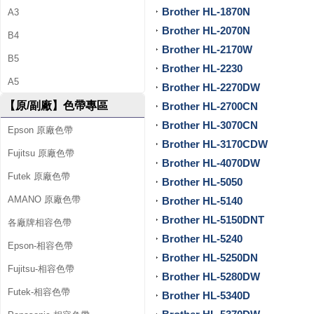
Brother HL-1870N
A3
供
Brother HL-2070N
B4
墨
Brother HL-2170W
B5
Brother HL-2230
水
A5
Brother HL-2270DW
、
【原/副廠】色帶專區
Brother HL-2700CN
環
Brother HL-3070CN
Epson 原廠色帶
Brother HL-3170CDW
保
Fujitsu 原廠色帶
Brother HL-4070DW
Futek 原廠色帶
碳
Brother HL-5050
AMANO 原廠色帶
Brother HL-5140
粉
Brother HL-5150DNT
各廠牌相容色帶
匣
Brother HL-5240
Epson-相容色帶
Brother HL-5250DN
、
Fujitsu-相容色帶
Brother HL-5280DW
原
Futek-相容色帶
Brother HL-5340D