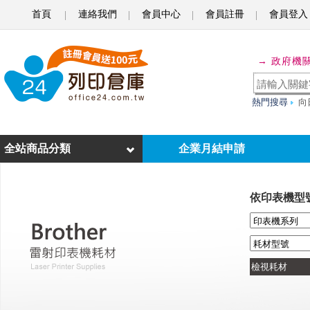
首頁
連絡我們
會員中心
會員註冊
會員登入
o
f
→ 政府機
f
i
熱門搜尋
向
c
e
全站商品分類
企業月結申請
2
4
依印表機型
列
印
倉
庫