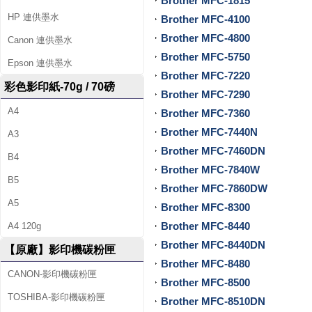
Brother MFC-1815
籤
HP 連供墨水
Brother MFC-4100
帶
Brother MFC-4800
Canon 連供墨水
、
Brother MFC-5750
Epson 連供墨水
Brother MFC-7220
辦
彩色影印紙-70g / 70磅
Brother MFC-7290
公
A4
Brother MFC-7360
Brother MFC-7440N
文
A3
Brother MFC-7460DN
B4
具
Brother MFC-7840W
B5
、
Brother MFC-7860DW
A5
Brother MFC-8300
並
Brother MFC-8440
A4 120g
提
Brother MFC-8440DN
【原廠】影印機碳粉匣
Brother MFC-8480
供
CANON-影印機碳粉匣
Brother MFC-8500
影
TOSHIBA-影印機碳粉匣
Brother MFC-8510DN