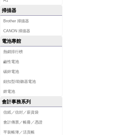
A1
掃描器
Brother 掃描器
CANON 掃描器
電池專館
熱銷排行榜
鹼性電池
碳鋅電池
鈕扣型/助聽器電池
鋰電池
會計事務系列
信紙／信封／薪資袋
會計傳票／帳冊／憑證
平裝帳簿／活頁帳