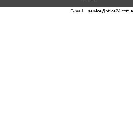
E-mail：
service@office24.com.