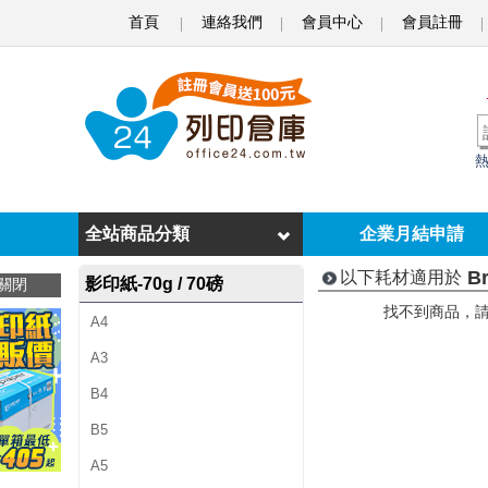
首頁
連絡我們
會員中心
會員註冊
B
r
o
t
h
e
全站商品分類
企業月結申請
r
Br
以下耗材適用於
影印紙-70g / 70磅
關閉
H
找不到商品，
A4
L
A3
-
B4
1
B5
2
A5
4