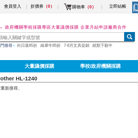
會員登入
折價券
立即結帳
（0）
購物車
（0）
→ 政府機關學校採購專區
大量議價採購 企業月結申請
廠商合作
熱門搜尋
向日葵85折
綠犀牛85折
7-8月文具促銷
紙類下殺中
大量議價採購
學校/政府機關採購
other HL-1240
請重新搜尋。