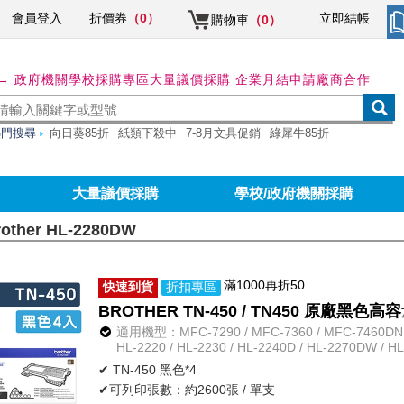
會員登入
折價券
立即結帳
（0）
購物車
（0）
→ 政府機關學校採購專區
大量議價採購 企業月結申請
廠商合作
熱門搜尋
向日葵85折
紙類下殺中
7-8月文具促銷
綠犀牛85折
大量議價採購
學校/政府機關採購
rother HL-2280DW
滿1000再折50
快速到貨
折扣專區
BROTHER TN-450 / TN450 原廠黑色
適用機型：MFC-7290 / MFC-7360 / MFC-7460DN /
HL-2220 / HL-2230 / HL-2240D / HL-2270DW / H
✔ TN-450 黑色*4
✔可列印張數：約2600張 / 單支