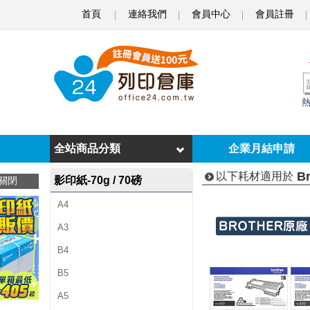
首頁
連絡我們
會員中心
會員註冊
B
r
o
t
h
e
全站商品分類
企業月結申請
r
B
以下耗材適用於
影印紙-70g / 70磅
關閉
H
A4
L
A3
-
B4
2
B5
2
A5
8