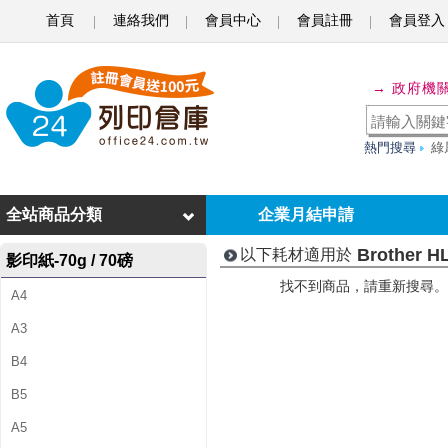
首頁
連絡我們
會員中心
會員註冊
會員登入
B
r
→ 政府機
o
t
熱門搜尋
綠
h
e
全站商品分類
企業月結申請
r
Brother H
以下耗材適用於
影印紙-70g / 70磅
H
找不到商品，請重新搜尋。
A4
L
A3
-
B4
5
B5
0
A5
4