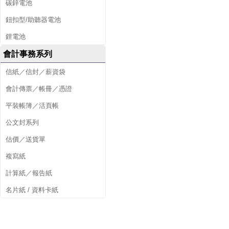
碳鋅電池
鈕扣型/助聽器電池
鋰電池
會計事務系列
信紙／信封／薪資袋
會計傳票／帳冊／憑證
平裝帳簿／活頁帳
公文封系列
估價／送貨單
複寫紙
計算紙／報告紙
名片紙 / 資料卡紙