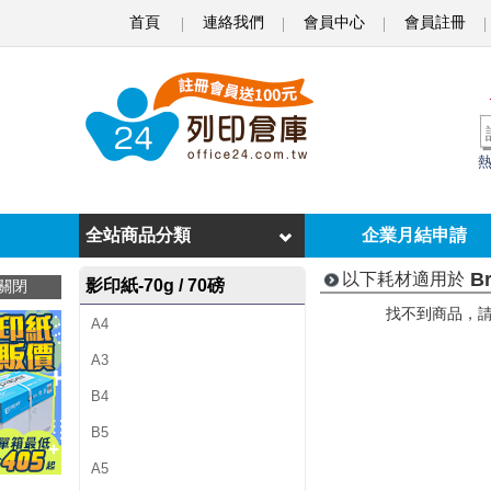
首頁
連絡我們
會員中心
會員註冊
B
r
o
t
h
e
全站商品分類
企業月結申請
r
Br
以下耗材適用於
影印紙-70g / 70磅
關閉
H
找不到商品，
A4
L
A3
-
B4
5
B5
1
A5
4