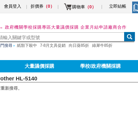
會員登入
折價券
立即結帳
（0）
購物車
（0）
→ 政府機關學校採購專區
大量議價採購 企業月結申請
廠商合作
熱門搜尋
紙類下殺中
7-8月文具促銷
向日葵85折
綠犀牛85折
大量議價採購
學校/政府機關採購
other HL-5140
請重新搜尋。