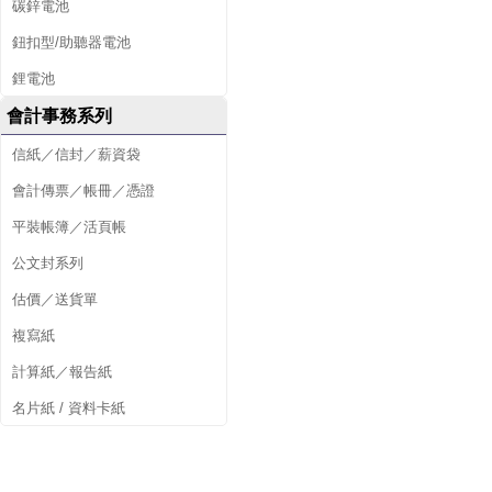
碳鋅電池
鈕扣型/助聽器電池
鋰電池
會計事務系列
信紙／信封／薪資袋
會計傳票／帳冊／憑證
平裝帳簿／活頁帳
公文封系列
估價／送貨單
複寫紙
計算紙／報告紙
名片紙 / 資料卡紙