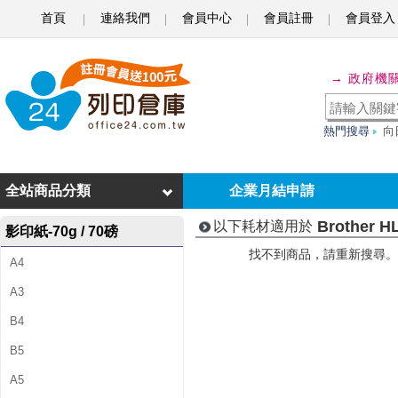
首頁
連絡我們
會員中心
會員註冊
會員登入
B
r
→ 政府機
o
t
熱門搜尋
向
h
e
全站商品分類
企業月結申請
r
Brother H
以下耗材適用於
影印紙-70g / 70磅
H
找不到商品，請重新搜尋。
A4
L
A3
-
B4
6
B5
1
A5
8