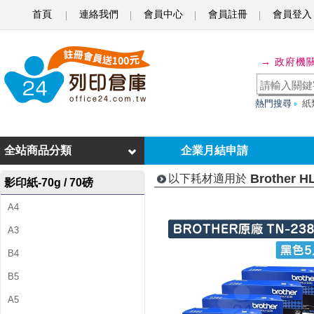
首頁
連絡我們
會員中心
會員註冊
會員登入
B
r
→ 政府機
o
t
熱門搜尋
紙
h
e
全站商品分類
企業月結申請
r
Brother H
以下耗材適用於
影印紙-70g / 70磅
H
A4
L
A3
-
B4
L
B5
2
A5
3