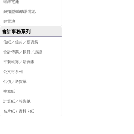
碳鋅電池
鈕扣型/助聽器電池
鋰電池
會計事務系列
信紙／信封／薪資袋
會計傳票／帳冊／憑證
平裝帳簿／活頁帳
公文封系列
估價／送貨單
複寫紙
計算紙／報告紙
名片紙 / 資料卡紙