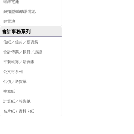
碳鋅電池
鈕扣型/助聽器電池
鋰電池
會計事務系列
信紙／信封／薪資袋
會計傳票／帳冊／憑證
平裝帳簿／活頁帳
公文封系列
估價／送貨單
複寫紙
計算紙／報告紙
名片紙 / 資料卡紙