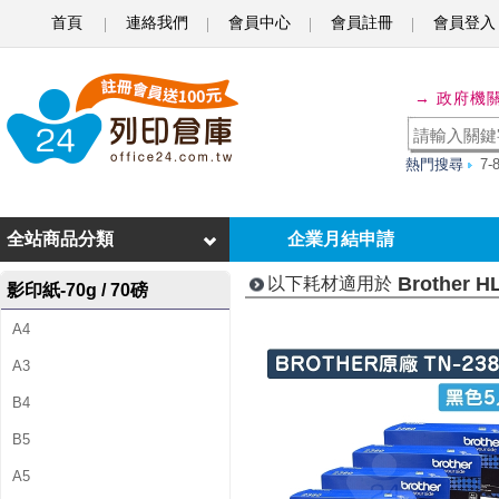
首頁
連絡我們
會員中心
會員註冊
會員登入
B
r
→ 政府機
o
t
熱門搜尋
7
h
e
全站商品分類
企業月結申請
r
Brother H
以下耗材適用於
影印紙-70g / 70磅
H
A4
L
A3
-
B4
L
B5
2
A5
3