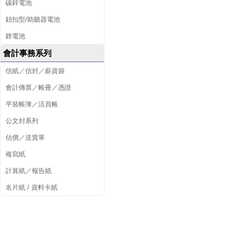
碳鋅電池
鈕扣型/助聽器電池
鋰電池
會計事務系列
信紙／信封／薪資袋
會計傳票／帳冊／憑證
平裝帳簿／活頁帳
公文封系列
估價／送貨單
複寫紙
計算紙／報告紙
名片紙 / 資料卡紙