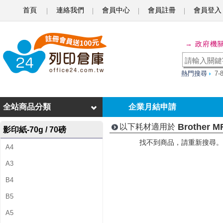
首頁
連絡我們
會員中心
會員註冊
會員登入
B
r
→ 政府機
o
t
熱門搜尋
7
h
e
全站商品分類
企業月結申請
r
Brother M
以下耗材適用於
影印紙-70g / 70磅
M
找不到商品，請重新搜尋。
A4
F
A3
C
B4
-
B5
7
A5
4