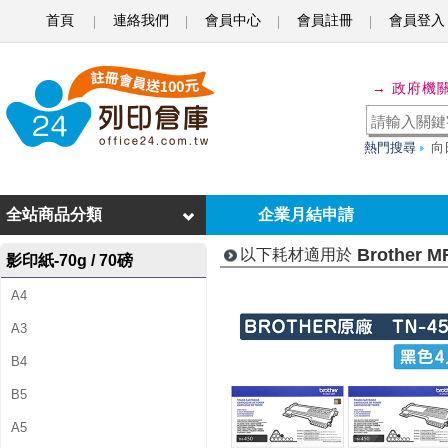
首頁
連絡我們
會員中心
會員註冊
會員登入
B
r
→ 政府機
o
t
熱門搜尋
向
h
e
全站商品分類
企業月結申請
r
Brother 
以下耗材適用於
影印紙-70g / 70磅
M
A4
F
A3
C
B4
-
B5
7
A5
8