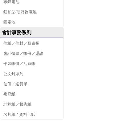
碳鋅電池
鈕扣型/助聽器電池
鋰電池
會計事務系列
信紙／信封／薪資袋
會計傳票／帳冊／憑證
平裝帳簿／活頁帳
公文封系列
估價／送貨單
複寫紙
計算紙／報告紙
名片紙 / 資料卡紙