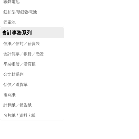
碳鋅電池
鈕扣型/助聽器電池
鋰電池
會計事務系列
信紙／信封／薪資袋
會計傳票／帳冊／憑證
平裝帳簿／活頁帳
公文封系列
估價／送貨單
複寫紙
計算紙／報告紙
名片紙 / 資料卡紙