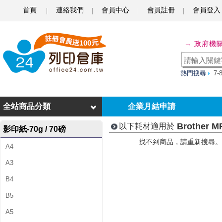
首頁
連絡我們
會員中心
會員註冊
會員登入
B
r
→ 政府機
o
t
熱門搜尋
7
h
e
全站商品分類
企業月結申請
r
Brother M
以下耗材適用於
影印紙-70g / 70磅
M
找不到商品，請重新搜尋。
A4
F
A3
C
B4
-
B5
8
A5
4