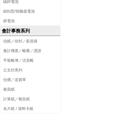
碳鋅電池
鈕扣型/助聽器電池
鋰電池
會計事務系列
信紙／信封／薪資袋
會計傳票／帳冊／憑證
平裝帳簿／活頁帳
公文封系列
估價／送貨單
複寫紙
計算紙／報告紙
名片紙 / 資料卡紙