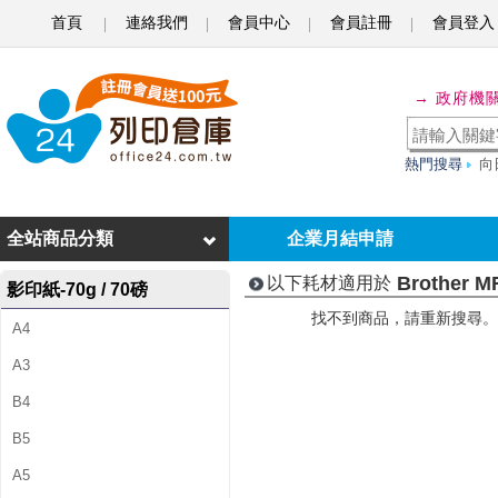
首頁
連絡我們
會員中心
會員註冊
會員登入
B
r
→ 政府機
o
t
熱門搜尋
向
h
e
全站商品分類
企業月結申請
r
Brother M
以下耗材適用於
影印紙-70g / 70磅
M
找不到商品，請重新搜尋。
A4
F
A3
C
B4
-
B5
8
A5
5