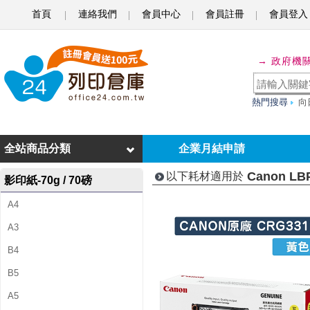
首頁
連絡我們
會員中心
會員註冊
會員登入
C
a
→ 政府機
n
o
熱門搜尋
向
n
L
全站商品分類
企業月結申請
B
Canon LB
以下耗材適用於
影印紙-70g / 70磅
P
A4
7
A3
1
B4
0
B5
0
A5
C