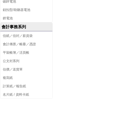
碳鋅電池
鈕扣型/助聽器電池
鋰電池
會計事務系列
信紙／信封／薪資袋
會計傳票／帳冊／憑證
平裝帳簿／活頁帳
公文封系列
估價／送貨單
複寫紙
計算紙／報告紙
名片紙 / 資料卡紙