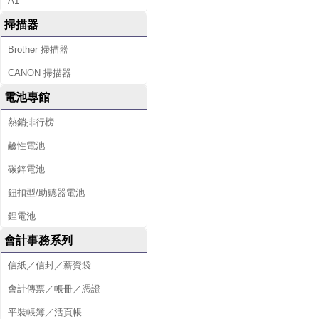
A1
掃描器
Brother 掃描器
CANON 掃描器
電池專館
熱銷排行榜
鹼性電池
碳鋅電池
鈕扣型/助聽器電池
鋰電池
會計事務系列
信紙／信封／薪資袋
會計傳票／帳冊／憑證
平裝帳簿／活頁帳