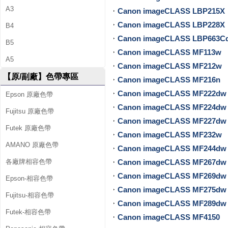
A3
Canon imageCLASS LBP215X
供
Canon imageCLASS LBP228X
B4
墨
Canon imageCLASS LBP663C
B5
水
Canon imageCLASS MF113w
A5
Canon imageCLASS MF212w
、
【原/副廠】色帶專區
Canon imageCLASS MF216n
環
Canon imageCLASS MF222dw
Epson 原廠色帶
Canon imageCLASS MF224dw
保
Fujitsu 原廠色帶
Canon imageCLASS MF227dw
Futek 原廠色帶
碳
Canon imageCLASS MF232w
AMANO 原廠色帶
Canon imageCLASS MF244dw
粉
Canon imageCLASS MF267dw
各廠牌相容色帶
匣
Canon imageCLASS MF269dw 
Epson-相容色帶
、
Canon imageCLASS MF275dw
Fujitsu-相容色帶
Canon imageCLASS MF289dw
原
Futek-相容色帶
Canon imageCLASS MF4150