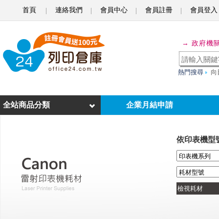
首頁
連絡我們
會員中心
會員註冊
會員登入
o
f
→ 政府機
f
i
熱門搜尋
向
c
e
全站商品分類
企業月結申請
2
4
依印表機型
列
印
倉
庫