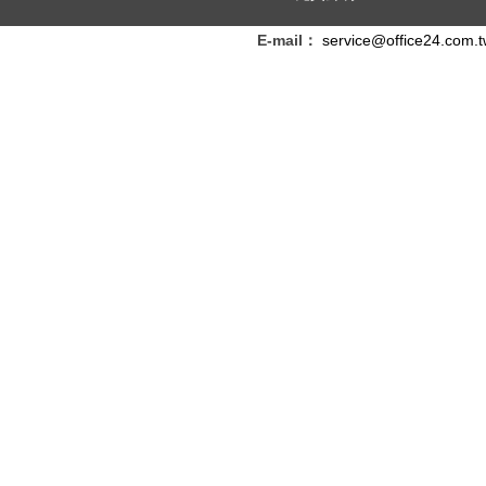
E-mail：
service@office24.com.