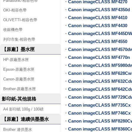
廠
Panasonic-相容色帶
Canon imageCLASS MF4270
Canon imageCLASS MF4350d
碳
OKI-相容色帶
Canon imageCLASS MF4410
OLIVETTI-相容色帶
粉
Canon imageCLASS MF4430
收銀機色帶
匣
Canon imageCLASS MF445D
列印市集-相容色帶
Canon imageCLASS MF4550
、
Canon imageCLASS MF4570d
【原廠】墨水匣
原
Canon imageCLASS MF4770n
HP-原廠墨水匣
Canon imageCLASS MF5980d
廠
Epson-原廠墨水匣
Canon imageCLASS MF628Cw
墨
Canon-原廠墨水匣
Canon imageCLASS MF632Cd
水
Canon imageCLASS MF642Cd
Brother-原廠墨水匣
Canon imageCLASS MF729Cd
影印紙-其他規格
匣
Canon imageCLASS MF735Cx
A4 影印紙 100g / 100磅
、
Canon imageCLASS MF746Cx
【原廠】連續供墨墨水
Canon imageCLASS MF8280C
標
Canon imageCLASS MF8360C
Brother 連供墨水