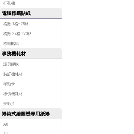
打孔機
電腦標籤貼紙
格數:1格~26格
格數:27格-270格
標籤貼紙
事務機耗材
護貝膠膜
裝訂機耗材
考勤卡
標價機耗材
投影片
捲筒式繪圖機專用紙捲
A0