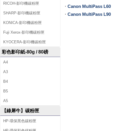
印
RICOH-影印機碳粉匣
Canon MultiPass L60
SHARP-影印機碳粉匣
Canon MultiPass L90
機
KONICA-影印機碳粉匣
出
Fuji Xerox-影印機碳粉匣
租
KYOCERA-影印機碳粉匣
及
彩色影印紙-80g / 80磅
回
A4
收
A3
空
B4
B5
匣
A5
等
【綠犀牛】碳粉匣
服
HP-環保黑色碳粉匣
務
HP-環保彩色碳粉匣