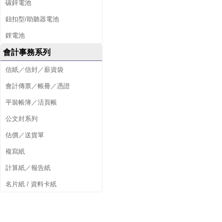
碳鋅電池
鈕扣型/助聽器電池
鋰電池
會計事務系列
信紙／信封／薪資袋
會計傳票／帳冊／憑證
平裝帳簿／活頁帳
公文封系列
估價／送貨單
複寫紙
計算紙／報告紙
名片紙 / 資料卡紙