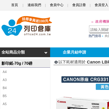
首頁
連絡我們
會員中心
會員註冊
會員登入
C
a
→ 政府機
n
o
熱門搜尋
向
n
L
全站商品分類
企業月結申請
B
Canon LB
以下耗材適用於
影印紙-70g / 70磅
P
A4
7
A3
1
B4
1
B5
0
A5
C