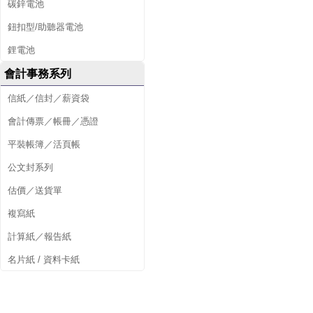
碳鋅電池
鈕扣型/助聽器電池
鋰電池
會計事務系列
信紙／信封／薪資袋
會計傳票／帳冊／憑證
平裝帳簿／活頁帳
公文封系列
估價／送貨單
複寫紙
計算紙／報告紙
名片紙 / 資料卡紙