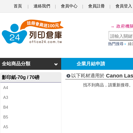
首頁
連絡我們
會員中心
會員註冊
會員登入
C
a
→ 政府機
n
o
熱門搜尋
綠
n
L
全站商品分類
企業月結申請
a
Canon Las
以下耗材適用於
影印紙-70g / 70磅
s
找不到商品，請重新搜尋。
A4
e
A3
r
B4
C
B5
l
A5
a