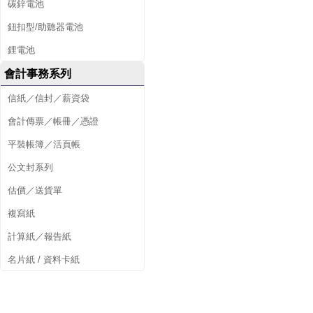
碳鋅電池
鈕扣型/助聽器電池
鋰電池
會計事務系列
信紙／信封／薪資袋
會計傳票／帳冊／憑證
平裝帳簿／活頁帳
公文封系列
估價／送貨單
複寫紙
計算紙／報告紙
名片紙 / 資料卡紙