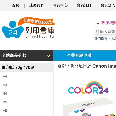
首頁
連絡我們
會員中心
會員註冊
會員登入
C
a
→ 政府機
n
o
熱門搜尋
紙
n
i
全站商品分類
企業月結申請
m
Canon im
以下耗材適用於
影印紙-70g / 70磅
a
A4
g
A3
e
B4
C
B5
L
A5
A