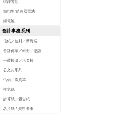
碳鋅電池
鈕扣型/助聽器電池
鋰電池
會計事務系列
信紙／信封／薪資袋
會計傳票／帳冊／憑證
平裝帳簿／活頁帳
公文封系列
估價／送貨單
複寫紙
計算紙／報告紙
名片紙 / 資料卡紙