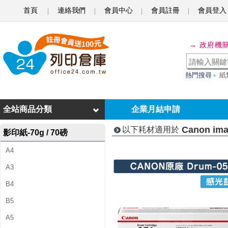
首頁
連絡我們
會員中心
會員註冊
會員登入
C
a
→ 政府機
n
o
熱門搜尋
紙
n
i
全站商品分類
企業月結申請
m
Canon im
以下耗材適用於
影印紙-70g / 70磅
a
A4
g
A3
e
B4
C
B5
L
A5
A