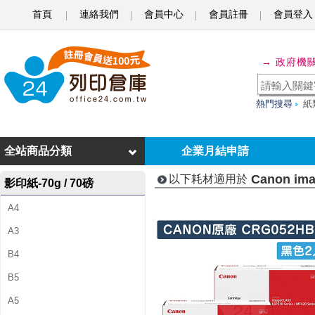
首頁
連絡我們
會員中心
會員註冊
會員登入
C
a
→ 政府機
n
o
熱門搜尋
紙
n
i
全站商品分類
企業月結申請
m
Canon im
以下耗材適用於
影印紙-70g / 70磅
a
A4
g
A3
e
B4
C
B5
L
A5
A