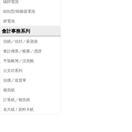
碳鋅電池
鈕扣型/助聽器電池
鋰電池
會計事務系列
信紙／信封／薪資袋
會計傳票／帳冊／憑證
平裝帳簿／活頁帳
公文封系列
估價／送貨單
複寫紙
計算紙／報告紙
名片紙 / 資料卡紙