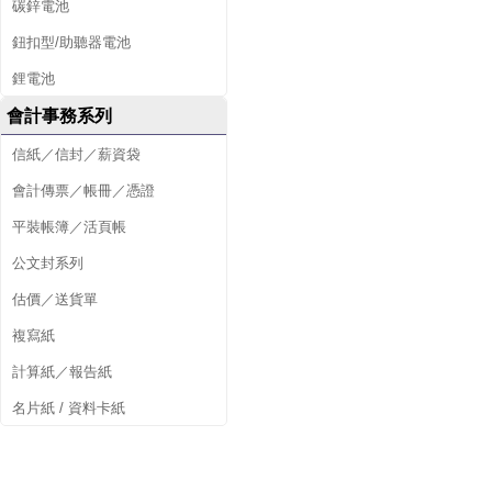
碳鋅電池
鈕扣型/助聽器電池
鋰電池
會計事務系列
信紙／信封／薪資袋
會計傳票／帳冊／憑證
平裝帳簿／活頁帳
公文封系列
估價／送貨單
複寫紙
計算紙／報告紙
名片紙 / 資料卡紙