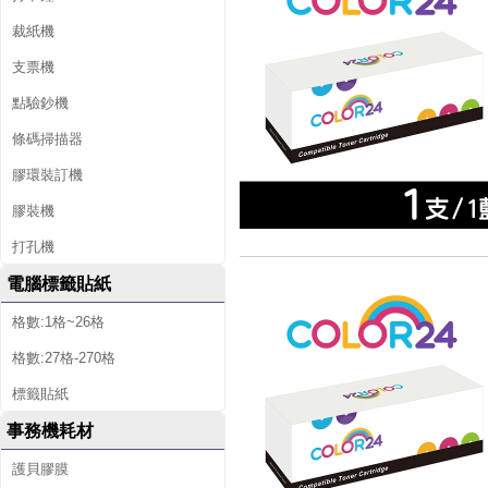
裁紙機
支票機
點驗鈔機
條碼掃描器
膠環裝訂機
膠裝機
打孔機
電腦標籤貼紙
格數:1格~26格
格數:27格-270格
標籤貼紙
事務機耗材
護貝膠膜