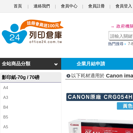
首頁
連絡我們
會員中心
會員註冊
會員登入
C
a
→ 政府機
n
o
熱門搜尋
7
n
i
全站商品分類
企業月結申請
m
Canon im
以下耗材適用於
影印紙-70g / 70磅
a
A4
g
A3
e
B4
C
B5
L
A5
A