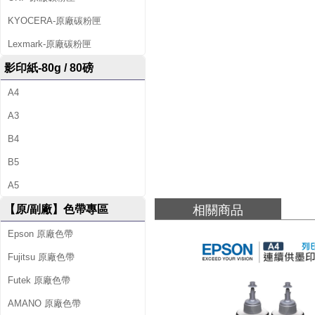
高
KYOCERA-原廠碳粉匣
速
Lexmark-原廠碳粉匣
網
影印紙-80g / 80磅
路
A4
三
A3
合
B4
一
B5
連
A5
相關商品
續
【原/副廠】色帶專區
Epson 原廠色帶
供
Fujitsu 原廠色帶
墨
Futek 原廠色帶
印
AMANO 原廠色帶