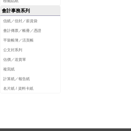
標籤貼紙
會計事務系列
信紙／信封／薪資袋
會計傳票／帳冊／憑證
平裝帳簿／活頁帳
公文封系列
估價／送貨單
複寫紙
計算紙／報告紙
名片紙 / 資料卡紙