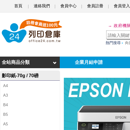
首頁
連絡我們
會員中心
會員註冊
會員登入
【
→ 政府機
加
碼
熱門搜尋
向
送
購
全站商品分類
企業月結申請
物
影印紙-70g / 70磅
金
A4
2
A3
0
B4
0
B5
元
A5