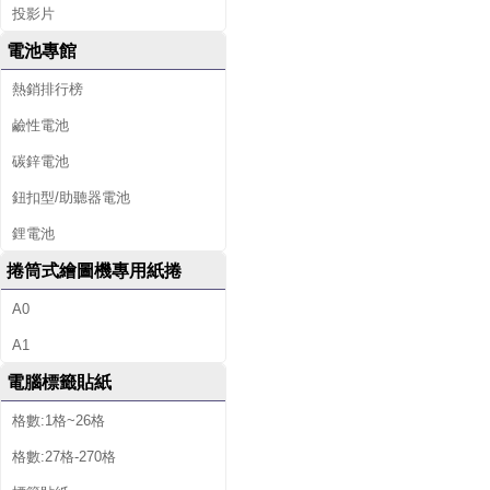
投影片
電池專館
熱銷排行榜
鹼性電池
碳鋅電池
鈕扣型/助聽器電池
鋰電池
捲筒式繪圖機專用紙捲
A0
A1
電腦標籤貼紙
格數:1格~26格
格數:27格-270格