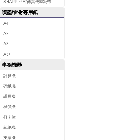
SHARP-相容傳真機轉寫帶
噴墨/雷射專用紙
A4
A2
A3
A3+
事務機器
計算機
碎紙機
護貝機
標價機
打卡鐘
裁紙機
支票機