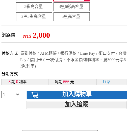
3彩高容量
3黑6彩高容量
2黑3彩高容量
5黑高容量
2,000
網路價
NT$
付款方式
貨到付款 / ATM轉帳 / 銀行匯款 / Line Pay / 街口支付 / 台灣
Pay / 信用卡 ( 一次付清、不限金額3期0利率、滿3000元享6
期0利率)
分期方式
3
期
0
利率
每期
666
元
17家
加入購物車
加入追蹤