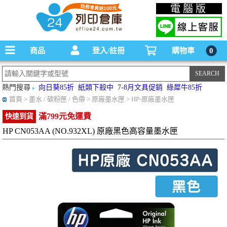
碳粉匣，墨水匣,原廠碳粉匣，副廠碳粉匣，環保碳粉匣,連續供墨印表機-office24列印
電腦版
倉庫線上購物手機版
商品
登入/註冊
購物車
0
熱門搜尋
向日葵85折
紙類下殺中
7-8月文具促銷
綠犀牛85折
首頁
> 墨水 / 碳粉匣 / 色帶 > 原廠墨水匣 > HP-原廠墨水匣
滿799元免運費
快速到貨
HP CN053AA (NO.932XL) 原廠黑色高容量墨水匣