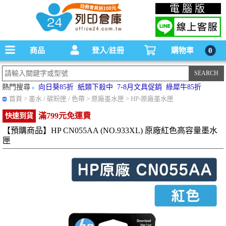
碳粉匣，墨水匣,原廠碳粉匣，副廠碳粉匣，環保碳粉匣,連續供墨印表機-office24列印
電腦版
倉庫線上購物手機版
商品
登入/註冊
購物車
0
熱門搜尋
向日葵85折
紙類下殺中
7-8月文具促銷
綠犀牛85折
首頁
> 墨水 / 碳粉匣 / 色帶 > 原廠墨水匣 > HP-原廠墨水匣
滿799元免運費
快速到貨
【預購商品】HP CN055AA (NO.933XL) 原廠紅色高容量墨水
匣