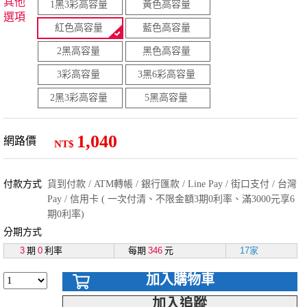
其他
1黑3彩高容量
黃色高容量
選項
紅色高容量
藍色高容量
2黑高容量
黑色高容量
3彩高容量
3黑6彩高容量
2黑3彩高容量
5黑高容量
1,040
網路價
NT$
付款方式
貨到付款 / ATM轉帳 / 銀行匯款 / Line Pay / 街口支付 / 台灣
Pay / 信用卡 ( 一次付清、不限金額3期0利率、滿3000元享6
期0利率)
分期方式
3
期
0
利率
每期
346
元
17家
加入購物車
加入追蹤