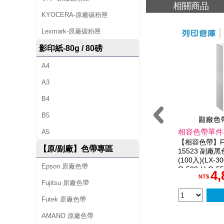
相關商品
(
KYOCERA-原廠碳粉匣
L
Lexmark-原廠碳粉匣
X
影印紙-80g / 80磅
-
A4
3
A3
0
B4
0
B5
/
相容色帶單件
A5
L
【相容色帶】For
【原/副廠】色帶專區
15523 副廠
Q
(100入)(LX-300
Epson 原廠色帶
-
Q-500 / LQ-55
4,
Q-800)
NT$
Fujitsu 原廠色帶
3
Futek 原廠色帶
0
0
AMANO 原廠色帶