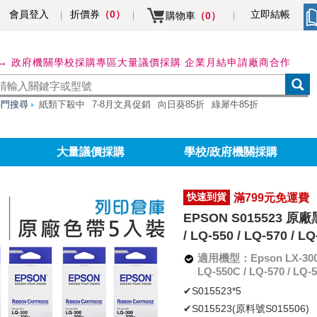
會員登入
折價券
立即結帳
（0）
購物車
（0）
→ 政府機關學校採購專區
大量議價採購 企業月結申請
廠商合作
熱門搜尋
紙類下殺中
7-8月文具促銷
向日葵85折
綠犀牛85折
大量議價採購
學校/政府機關採購
快速到貨
滿799元免運費
EPSON S015523 原廠黑
/ LQ-550 / LQ-570 / LQ
適用機型：Epson LX-300 ; E
LQ-550C / LQ-570 / LQ-5
✔S015523*5
✔S015523(原料號S015506)