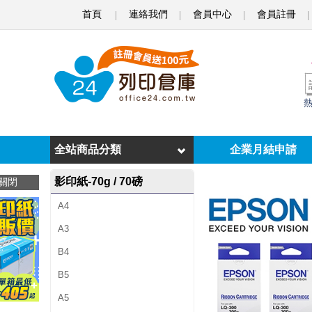
首頁
連絡我們
會員中心
會員註冊
E
P
S
O
N
S
全站商品分類
企業月結申請
0
影印紙-70g / 70磅
關閉
1
A4
5
A3
5
B4
2
B5
3
A5
原