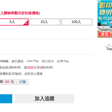
加入購物車顯示折扣後價格)
5入
10入
100入
Top
Line Pay
TM轉帳
銀行匯款
街口支付
台灣 Pay
不限金額
期0利率、滿
元享
期0利率)
3
3000
6
加密機制及3D驗證，請您安心選購
期
元
193
17家
加入追蹤