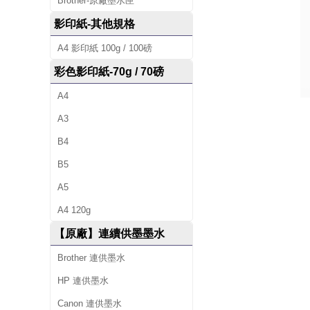
Brother-原廠墨水匣
/
影印紙-其他規格
L
A4 影印紙 100g / 100磅
Q
彩色影印紙-70g / 70磅
-
A4
5
A3
7
B4
0
B5
/
A5
L
Q
A4 120g
-
【原廠】連續供墨墨水
8
Brother 連供墨水
0
HP 連供墨水
0
Canon 連供墨水