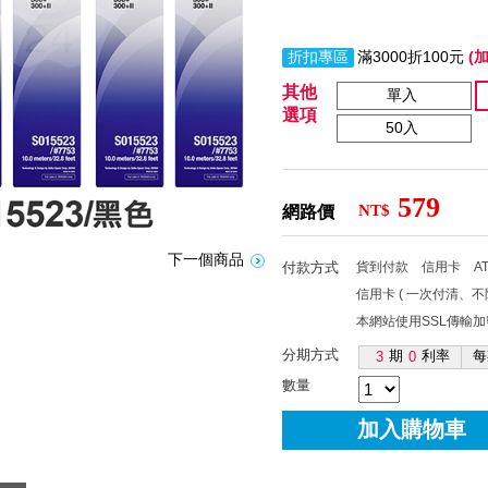
折扣專區
滿3000折100元
(
其他
單入
選項
50入
579
NT$
網路價
下一個商品
付款方式
貨到付款
信用卡
A
信用卡 ( 一次付清、
本網站使用SSL傳輸
分期方式
期
利率
每
3
0
數量
加入購物車