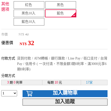
其他
紅色
黑色
選項
黑色10入
藍色
藍色10入
市價
42
NT$
32
優惠價
NT$
付款方式
貨到付款 / ATM轉帳 / 銀行匯款 / Line Pay / 街口支付 / 台灣
Pay / 信用卡 ( 一次付清、不限金額3期0利率、滿3000元享6
期0利率)
分期方式
3
期
0
利率
每期
10
元
17家
加入購物車
加入追蹤