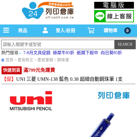
碳粉匣，墨水匣,原廠碳粉匣，副廠碳粉匣，環保碳粉匣,連續供墨印表機-office24列印
電腦版
倉庫線上購物手機版
商品
登入/註冊
購物車
0
熱門搜尋
7-8月文具促銷
綠犀牛85折
紙類下殺中
向日葵85折
首頁
> 書寫修正 > 書寫筆類 > 鋼珠筆
滿799元免運費
快速到貨
【促】
UNI 三菱 UMN-138 藍色 0.38 超細自動鋼珠筆 1支