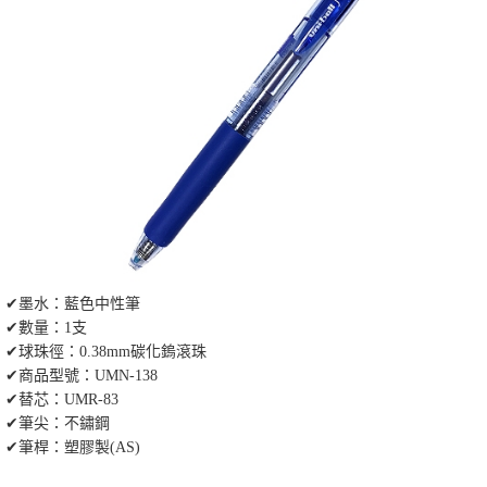
✔墨水：藍色中性筆
✔數量：1支
✔球珠徑：0.38mm碳化鎢滾珠
✔商品型號：UMN-138
✔替芯：UMR-83
✔筆尖：不鏽鋼
✔筆桿：塑膠製(AS)