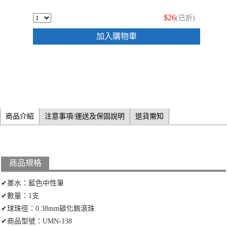
$26
(已折)
加入購物車
商品介紹
注意事項/運送及保固說明
退貨需知
商品規格
✔墨水：藍色中性筆
✔數量：1支
✔球珠徑：0.38mm碳化鎢滾珠
✔商品型號：UMN-138