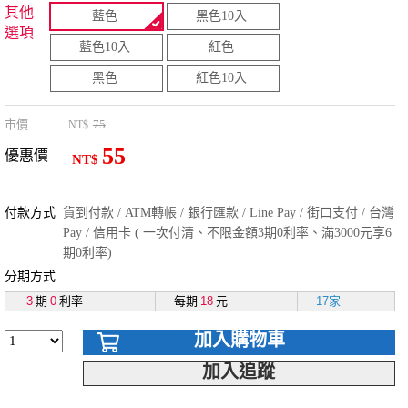
其他
藍色
黑色10入
選項
藍色10入
紅色
黑色
紅色10入
市價
75
NT$
55
優惠價
NT$
付款方式
貨到付款 / ATM轉帳 / 銀行匯款 / Line Pay / 街口支付 / 台灣
Pay / 信用卡 ( 一次付清、不限金額3期0利率、滿3000元享6
期0利率)
分期方式
3
期
0
利率
每期
18
元
17家
加入購物車
加入追蹤