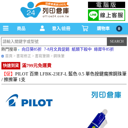
碳粉匣，墨水匣,原廠碳粉匣，副廠碳粉匣，環保碳粉匣,連續供墨印表機-office24列印
電腦版
倉庫線上購物手機版
商品
登入/註冊
購物車
0
熱門搜尋
向日葵85折
7-8月文具促銷
紙類下殺中
綠犀牛85折
首頁
> 書寫修正 > 書寫筆類 > 鋼珠筆
滿799元免運費
快速到貨
【促】
PILOT 百樂 LFBK-23EF-L 藍色 0.5 單色按鍵魔擦鋼珠筆
/ 擦擦筆 1支