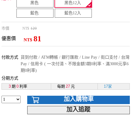
黑色
黑色12入
藍色
藍色12入
市價
120
NT$
81
優惠價
NT$
付款方式
貨到付款 / ATM轉帳 / 銀行匯款 / Line Pay / 街口支付 / 台灣
Pay / 信用卡 ( 一次付清、不限金額3期0利率、滿3000元享6
期0利率)
分期方式
3
期
0
利率
每期
27
元
17家
加入購物車
加入追蹤