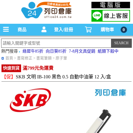
碳粉匣，墨水匣,原廠碳粉匣，副廠碳粉匣，環保碳粉匣,連續供墨印表機-office24列印
電腦版
倉庫線上購物手機版
商品
登入/註冊
購物車
0
熱門搜尋
綠犀牛85折
向日葵85折
7-8月文具促銷
紙類下殺中
首頁
> 書寫修正 > 書寫筆類 > 原子筆
滿799元免運費
快速到貨
【促】
SKB 文明 IB-100 黑色 0.5 自動中油筆 12 入/盒