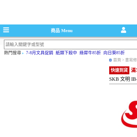
碳粉匣，墨
商品
Menu
熱門搜尋
7-8月文具促銷
紙類下殺中
綠犀牛85折
向日葵85折
首頁
> 書寫修
滿
快速到貨
SKB 文明 IB