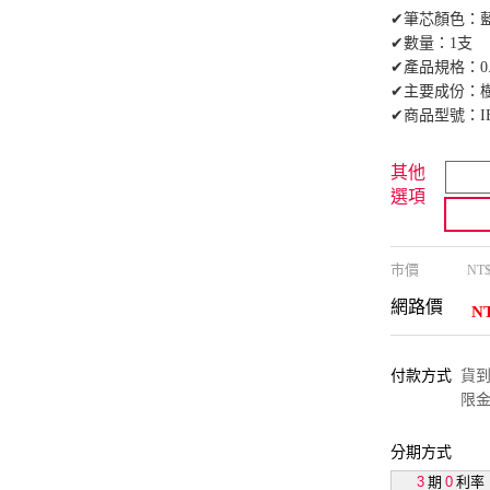
✔筆芯顏色：
✔數量：1支
✔產品規格：0.
✔主要成份：
✔商品型號：IB
其他
選項
市價
NT
網路價
N
付款方式
貨到付
限金
分期方式
3
期
0
利率