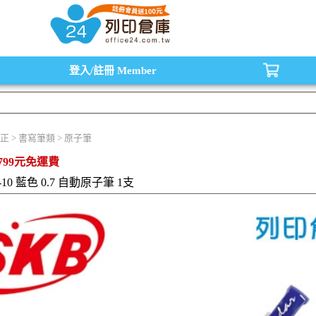
水匣,原廠碳粉匣，副廠碳粉匣，環保碳粉匣,連續供墨印表機-office24列印倉庫線
登入/註冊
Member
正 > 書寫筆類 > 原子筆
799元免運費
-10 藍色 0.7 自動原子筆 1支