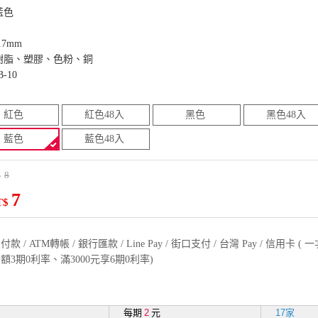
藍色
7mm
樹脂、塑膠、色粉、銅
-10
紅色
紅色48入
黑色
黑色48入
藍色
藍色48入
8
$
7
T$
款 / ATM轉帳 / 銀行匯款 / Line Pay / 街口支付 / 台灣 Pay / 信用卡 
額3期0利率、滿3000元享6期0利率)
每期
2
元
17家