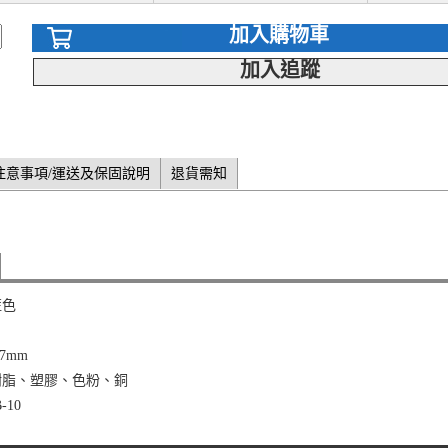
加入購物車
加入追蹤
注意事項/運送及保固說明
退貨需知
藍色
7mm
樹脂、塑膠、色粉、銅
-10