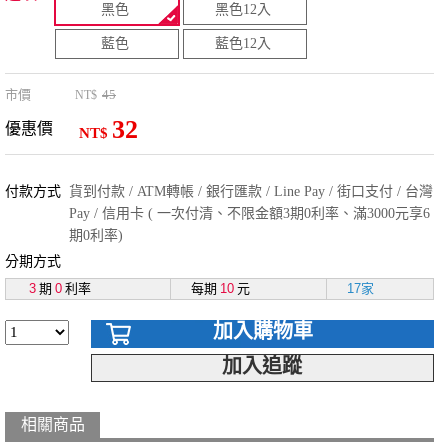
黑色
黑色12入
藍色
藍色12入
市價
45
NT$
32
優惠價
NT$
付款方式
貨到付款 / ATM轉帳 / 銀行匯款 / Line Pay / 街口支付 / 台灣
Pay / 信用卡 ( 一次付清、不限金額3期0利率、滿3000元享6
期0利率)
分期方式
3
期
0
利率
每期
10
元
17家
加入購物車
加入追蹤
相關商品