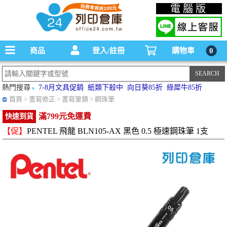
碳粉匣，墨水匣,原廠碳粉匣，副廠碳粉匣，環保碳粉匣,連續供墨印表機-office24列印
電腦版
倉庫線上購物手機版
商品
登入/註冊
購物車
0
熱門搜尋
7-8月文具促銷
紙類下殺中
向日葵85折
綠犀牛85折
首頁
> 書寫修正 > 書寫筆類 > 鋼珠筆
滿799元免運費
快速到貨
【促】
PENTEL 飛龍 BLN105-AX 黑色 0.5 極速鋼珠筆 1支