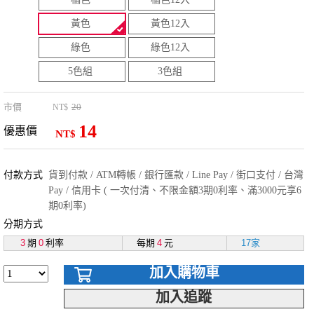
黃色
黃色12入
綠色
綠色12入
5色組
3色組
市價
20
NT$
14
優惠價
NT$
付款方式
貨到付款 / ATM轉帳 / 銀行匯款 / Line Pay / 街口支付 / 台灣
Pay / 信用卡 ( 一次付清、不限金額3期0利率、滿3000元享6
期0利率)
分期方式
3
期
0
利率
每期
4
元
17家
加入購物車
加入追蹤