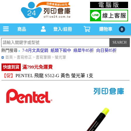
碳粉匣，墨水匣,原廠碳粉匣，副廠碳粉匣，環保碳粉匣,連續供墨印表機-office24列印
電腦版
倉庫線上購物手機版
商品
登入/註冊
購物車
0
熱門搜尋
7-8月文具促銷
紙類下殺中
綠犀牛85折
向日葵85折
首頁
> 書寫修正 > 書寫筆類 > 螢光筆
滿799元免運費
快速到貨
【促】
PENTEL 飛龍 S512-G 黃色 螢光筆 1支