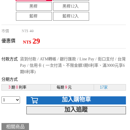
黑桿
黑桿12入
藍桿
藍桿12入
市價
40
NT$
29
優惠價
NT$
付款方式
貨到付款 / ATM轉帳 / 銀行匯款 / Line Pay / 街口支付 / 台灣
Pay / 信用卡 ( 一次付清、不限金額3期0利率、滿3000元享6
期0利率)
分期方式
3
期
0
利率
每期
9
元
17家
加入購物車
加入追蹤
相關商品