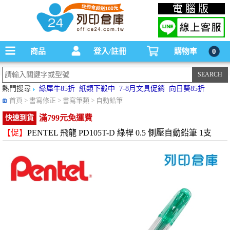
碳粉匣，墨水匣,原廠碳粉匣，副廠碳粉匣，環保碳粉匣,連續供墨印表機-office24列印
電腦版
倉庫線上購物手機版
商品
登入/註冊
購物車
0
熱門搜尋
綠犀牛85折
紙類下殺中
7-8月文具促銷
向日葵85折
首頁
> 書寫修正 > 書寫筆類 > 自動鉛筆
滿799元免運費
快速到貨
【促】
PENTEL 飛龍 PD105T-D 綠桿 0.5 側壓自動鉛筆 1支