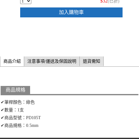
$32
(已折)
加入購物車
商品介紹
注意事項/運送及保固說明
退貨需知
商品規格
✔筆桿顏色：綠色
✔數量：1支
✔商品型號：PD105T
✔商品規格：0.5mm