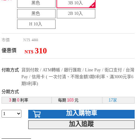
黑色
3B 10入
黑色
2B 10入
H 10入
市價
480
NT$
310
優惠價
NT$
付款方式
貨到付款 / ATM轉帳 / 銀行匯款 / Line Pay / 街口支付 / 台灣
Pay / 信用卡 ( 一次付清、不限金額3期0利率、滿3000元享6
期0利率)
分期方式
3
期
0
利率
每期
103
元
17家
加入購物車
加入追蹤