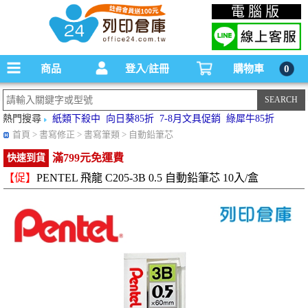
碳粉匣，墨水匣,原廠碳粉匣，副廠碳粉匣，環保碳粉匣,連續供墨印表機-office24列印
電腦版
倉庫線上購物手機版
商品
登入/註冊
購物車
0
熱門搜尋
紙類下殺中
向日葵85折
7-8月文具促銷
綠犀牛85折
首頁
> 書寫修正 > 書寫筆類 > 自動鉛筆芯
滿799元免運費
快速到貨
【促】
PENTEL 飛龍 C205-3B 0.5 自動鉛筆芯 10入/盒