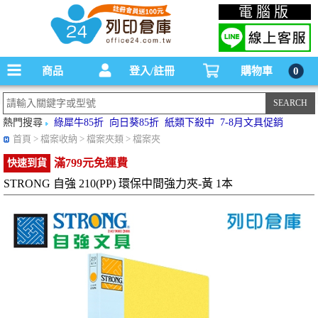
碳粉匣，墨水匣,原廠碳粉匣，副廠碳粉匣，環保碳粉匣,連續供墨印表機-office24列印
電腦版
倉庫線上購物手機版
商品
登入/註冊
購物車
0
熱門搜尋
綠犀牛85折
向日葵85折
紙類下殺中
7-8月文具促銷
首頁
> 檔案收納 > 檔案夾類 > 檔案夾
滿799元免運費
快速到貨
STRONG 自強 210(PP) 環保中間強力夾-黃 1本