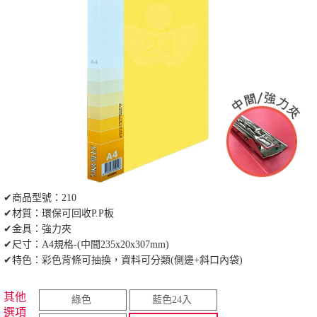
✔商品型號：210
✔材質：環保可回收P.P板
✔金具：強力夾
✔尺寸：A4規格-(中間235x20x307mm)
✔特色：彩色背條可抽換，資料可分類(側邊+斜口內袋)
其他
綠色
藍色24入
選項