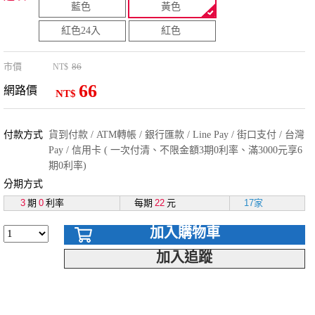
藍色
黃色
紅色24入
紅色
市價
86
NT$
66
網路價
NT$
付款方式
貨到付款 / ATM轉帳 / 銀行匯款 / Line Pay / 街口支付 / 台灣
Pay / 信用卡 ( 一次付清、不限金額3期0利率、滿3000元享6
期0利率)
分期方式
3
期
0
利率
每期
22
元
17家
加入購物車
加入追蹤