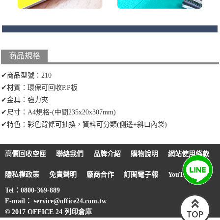
商品規格
✔商品型號：210
✔材質：環保可回收P.P板
✔金具：強力夾
✔尺寸：A4規格-(中間235x20x307mm)
✔特色：彩色背條可抽換，資料可分類(側邊+斜口內袋)
高價回收空匣
聯絡我們
品牌介紹
購物說明
網站使用條款
隱私權政策
免責聲明
廠商合作
訂閱電子報
YouTube
Tel：0800-369-889
E-mail： service@office24.com.tw
© 2017 OFFICE 24 列印倉庫