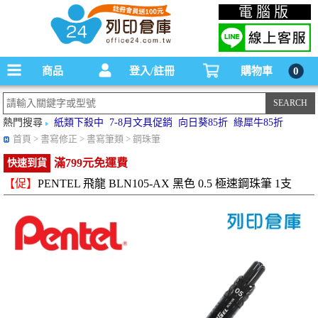
碳粉匣，墨水匣,原廠碳粉匣，副廠碳粉匣，環保碳粉匣,連續供墨印表機-office24列印
電腦版
倉庫線上購物手機版
商品
登入/註冊
購物車
0
熱門搜尋
紙類下殺中
7-8月文具促銷
向日葵85折
綠犀牛85折
首頁
> 書寫修正 > 書寫筆類 > 鋼珠筆
滿799元免運費
快速到貨
【促】
PENTEL 飛龍 BLN105-AX 黑色 0.5 極速鋼珠筆 1支