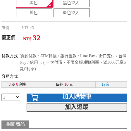
黑色
黑色12入
藍色
藍色12入
市價
45
NT$
32
優惠價
NT$
付款方式
貨到付款 / ATM轉帳 / 銀行匯款 / Line Pay / 街口支付 / 台灣
Pay / 信用卡 ( 一次付清、不限金額3期0利率、滿3000元享6
期0利率)
分期方式
3
期
0
利率
每期
10
元
17家
加入購物車
加入追蹤
相關商品