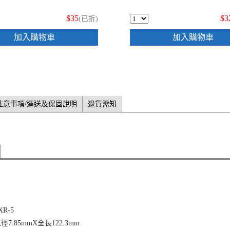
$35
$3
(已折)
加入購物車
加入購物車
注意事項/運送及保固說明
退貨需知
R-5
.85mmX全長122.3mm