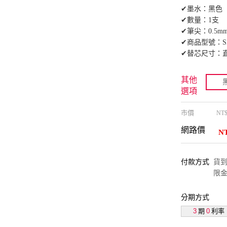
✔墨水：黑色
✔數量：1支
✔筆尖：0.5m
✔商品型號：SX
✔替芯尺寸：直徑
其他
選項
市價
NT
網路價
N
付款方式
貨到付
限金
分期方式
3
期
0
利率