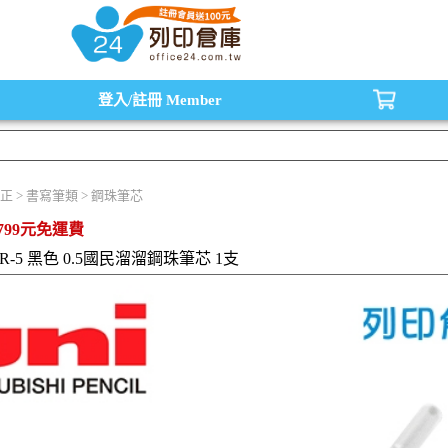
水匣,原廠碳粉匣，副廠碳粉匣，環保碳粉匣,連續供墨印表機-office24列印倉庫線
登入/註冊
Member
正 > 書寫筆類 > 鋼珠筆芯
799元免運費
XR-5 黑色 0.5國民溜溜鋼珠筆芯 1支