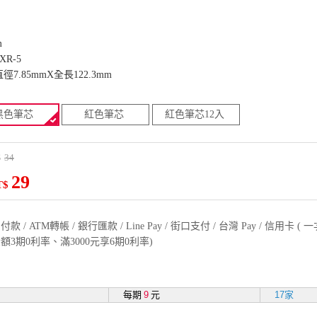
m
R-5
7.85mmX全長122.3mm
黑色筆芯
紅色筆芯
紅色筆芯12入
34
$
29
T$
款 / ATM轉帳 / 銀行匯款 / Line Pay / 街口支付 / 台灣 Pay / 信用卡 
額3期0利率、滿3000元享6期0利率)
每期
9
元
17家