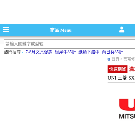
碳粉匣，墨
商品
Menu
熱門搜尋
7-8月文具促銷
綠犀牛85折
紙類下殺中
向日葵85折
首頁
> 書寫修
滿
快速到貨
UNI 三菱 S