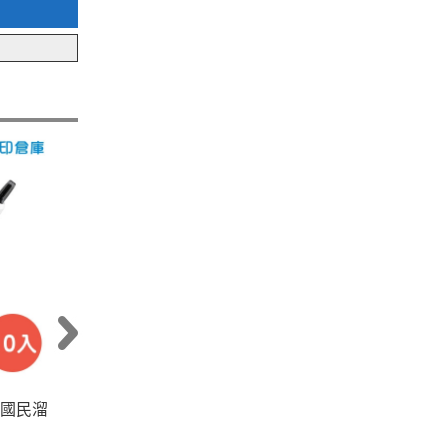
5 國民溜
UNI 三菱 SXN-155 藍色 0.5 國民溜
UN
溜鋼珠筆 1支
溜鋼