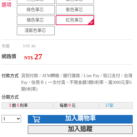
選項
綠色筆芯
紫色筆芯
橘色筆芯
紅色筆芯
淺藍色筆芯
市價
35
NT$
27
網路價
NT$
付款方式
貨到付款 / ATM轉帳 / 銀行匯款 / Line Pay / 街口支付 / 台灣
Pay / 信用卡 ( 一次付清、不限金額3期0利率、滿3000元享6
期0利率)
分期方式
3
期
0
利率
每期
9
元
17家
加入購物車
加入追蹤