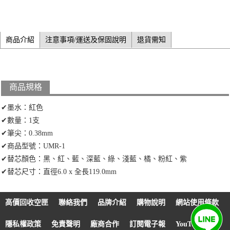
商品介紹
注意事項/運送及保固說明
退貨需知
商品規格
✔墨水：紅色
✔數量：1支
✔筆尖：0.38mm
✔商品型號：UMR-1
✔替芯顏色：黑、紅、藍、深藍、綠、淺藍、橘、粉紅、紫
✔替芯尺寸：直徑6.0 x 全長119.0mm
高價回收空匣
聯絡我們
品牌介紹
購物說明
網站使用條款
隱私權政策
免責聲明
廠商合作
訂閱電子報
YouTube