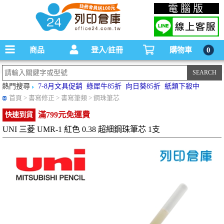
碳粉匣，墨水匣,原廠碳粉匣，副廠碳粉匣，環保碳粉匣,連續供墨印表機-office24列印
電腦版
倉庫線上購物手機版
商品
登入/註冊
購物車
0
熱門搜尋
7-8月文具促銷
綠犀牛85折
向日葵85折
紙類下殺中
首頁
> 書寫修正 > 書寫筆類 > 鋼珠筆芯
滿799元免運費
快速到貨
UNI 三菱 UMR-1 紅色 0.38 超細鋼珠筆芯 1支